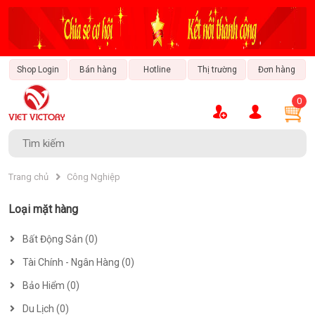
Shop Login
Bán hàng
Hotline
Thị trường
Đơn hàng
0
Tài Chính - Ngân Hàng
Văn Hóa & Giải Trí
Thời Trang & Phong Cách
Sách & Nhạc Cụ
Trang Trí Nội Thất
Xe & Đam Mê
Bất Động Sản
Bảo Hiểm
Du Lịch
Ẩm Thực
Công Nghệ
Bách Hóa
Công Nghiệp
Trang chủ
Công Nghiệp
Loại mặt hàng
Bất Động Sản (0)
Tài Chính - Ngân Hàng (0)
Bảo Hiểm (0)
Du Lịch (0)