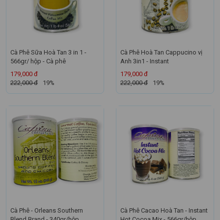
Cà Phê Sữa Hoà Tan 3 in 1 -
Cà Phê Hoà Tan Cappucino vị
566gr/ hộp - Cà phê
Anh 3in1 - Instant
179,000 đ
179,000 đ
222,000 đ
19%
222,000 đ
19%
Cà Phê - Orleans Southern
Cà Phê Cacao Hoà Tan - Instant
Blend Brand - 340gr/hộp
Hot Cocoa Mix - 566gr/hộp