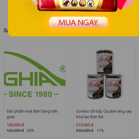
SẢN PHẨM NỔI BẬT
Sản phẩm test đơn hàng trên
Combo 03 hộp Cà phê rang xay
grab
hòa tan Đen Đá
100,000 đ
319,000 đ
125,000 đ
20%
360,000 đ
11%