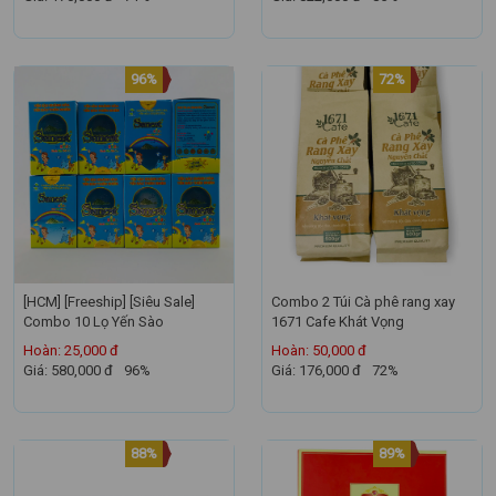
96%
72%
[HCM] [Freeship] [Siêu Sale]
Combo 2 Túi Cà phê rang xay
Combo 10 Lọ Yến Sào
1671 Cafe Khát Vọng
Hoàn: 25,000 đ
Hoàn: 50,000 đ
Giá: 580,000 đ
96%
Giá: 176,000 đ
72%
88%
89%