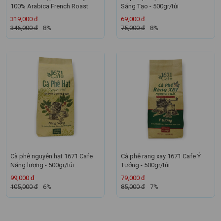
100% Arabica French Roast
Sáng Tạo - 500gr/túi
319,000 đ
69,000 đ
346,000 đ
8%
75,000 đ
8%
Cà phê nguyên hạt 1671 Cafe
Cà phê rang xay 1671 Cafe Ý
Năng lượng - 500gr/túi
Tưởng - 500gr/túi
99,000 đ
79,000 đ
105,000 đ
6%
85,000 đ
7%