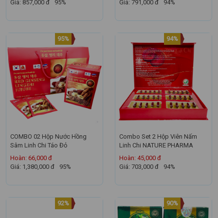
Giá: 857,000 đ
95%
Giá: 791,000 đ
94%
95%
94%
COMBO 02 Hộp Nước Hồng
Combo Set 2 Hộp Viên Nấm
Sâm Linh Chi Táo Đỏ
Linh Chi NATURE PHARMA
Hoàn: 66,000 đ
Hoàn: 45,000 đ
Giá: 1,380,000 đ
95%
Giá: 703,000 đ
94%
92%
90%