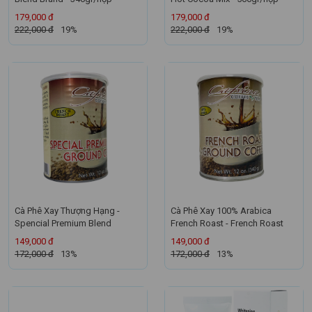
179,000 đ
179,000 đ
222,000 đ
19%
222,000 đ
19%
Cà Phê Xay Thượng Hạng -
Cà Phê Xay 100% Arabica
Spencial Premium Blend
French Roast - French Roast
149,000 đ
149,000 đ
172,000 đ
13%
172,000 đ
13%