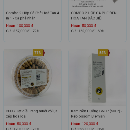
Combo 2 Hộp Cà Phê Hoà Tan 4
COMBO 2 HỘP CÀ PHÊ ĐEN
in 1 - Cà phê nhân
HÒA TAN ĐẶC BIỆT
Hoàn: 100,000 đ
Hoàn: 50,000 đ
Giá: 357,000 đ
72%
Giá: 162,000 đ
69%
71%
85%
500G Hạt điều rang muối vỏ lụa
Kem Nền Dưỡng GNB7 (50Gr) -
xếp hoa loại
Reblossom Blemish
Hoàn: 50,000 đ
Hoàn: 120,000 đ
Giá: 170,000 đ
71%
Giá: 822,000 đ
85%