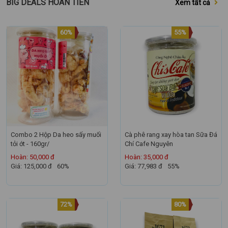
BIG DEALS HOÀN TIỀN
Xem tất cả
60%
55%
Combo 2 Hộp Da heo sấy muối
Cà phê rang xay hòa tan Sữa Đá
tỏi ớt - 160gr/
Chí Cafe Nguyên
Hoàn: 50,000 đ
Hoàn: 35,000 đ
Giá: 125,000 đ
60%
Giá: 77,983 đ
55%
72%
80%