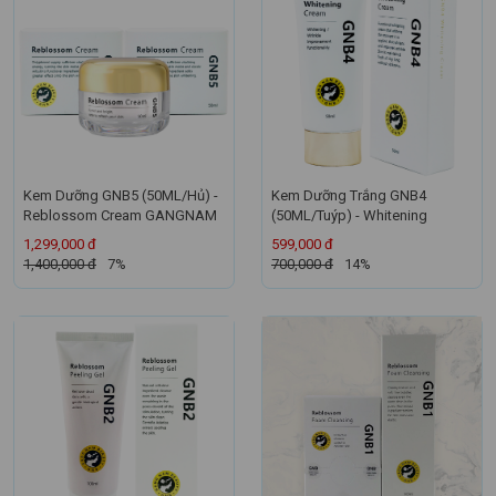
Kem Dưỡng GNB5 (50ML/Hủ) -
Kem Dưỡng Trắng GNB4
Reblossom Cream GANGNAM
(50ML/Tuýp) - Whitening
1,299,000 đ
599,000 đ
1,400,000 đ
7%
700,000 đ
14%