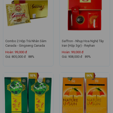
Combo 2 Hộp Trà Nhân Sâm
Saffron - Nhụy Hoa Nghệ Tây
Canada - Gingseng Canada
Iran (Hộp 3gr) - Reyhan
Hoàn: 99,000 đ
Hoàn: 99,000 đ
Giá: 805,000 đ
88%
Giá: 908,000 đ
89%
93%
96%