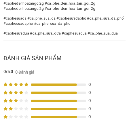
#càphêđenhoàtangói2g #cà_phê_đen_hoà_tan_gói_2g
#caphedenhoatangoi2g #ca_phe_den_hoa_tan_goi_2g
#caphesuada #ca_phe_sua_da #càphêsữađáphố #cà_phê_sữa_đá_phố
#caphesuadapho #ca_phe_sua_da_pho
#càphêsữadừa #cà_phê_sữa_dừa #caphesuadua #ca_phe_sua_dua
ĐÁNH GIÁ SẢN PHẨM
0/5.0
0 Đánh giá
0
0
0
0
0