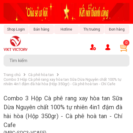
Shop Login
Bán hàng
Hotline
Thị trường
Đơn hàng
0
Tài Chính - Ngân Hàng
Văn Hóa & Giải Trí
Thời Trang & Phong Cách
Sách & Nhạc Cụ
Trang Trí Nội Thất
Xe & Đam Mê
Bất Động Sản
Bảo Hiểm
Du Lịch
Ẩm Thực
Công Nghệ
Bách Hóa
Công Nghiệp
Trang chủ
Cà phê hòa tan
Combo 3 Hộp Cà phê rang xay hòa tan Sữa Dừa Nguyên chất 100% tự
nhiên 4in1 đậm đà hài hòa (Hộp 350gr) - Cà phê hoà tan - Chí Cafe
Combo 3 Hộp Cà phê rang xay hòa tan Sữa
Dừa Nguyên chất 100% tự nhiên 4in1 đậm đà
hài hòa (Hộp 350gr) - Cà phê hoà tan - Chí
Cafe
(MRC-SDC3-VCAFE)