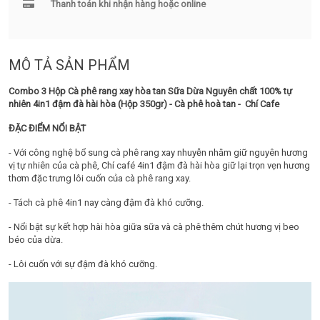
Thanh toán khi nhận hàng hoặc online
MÔ TẢ SẢN PHẨM
Combo 3 Hộp Cà phê rang xay hòa tan Sữa Dừa Nguyên chất 100% tự
nhiên 4in1 đậm đà hài hòa (Hộp 350gr) - Cà phê hoà tan - Chí Cafe
ĐẶC ĐIỂM NỔI BẬT
- Với công nghệ bổ sung cà phê rang xay nhuyễn nhằm giữ nguyên hương
vị tự nhiên của cà phê, Chí café 4in1 đậm đà hài hòa giữ lại trọn vẹn hương
thơm đặc trưng lôi cuốn của cà phê rang xay.
- Tách cà phê 4in1 nay càng đậm đà khó cưỡng.
- Nổi bật sự kết hợp hài hòa giữa sữa và cà phê thêm chút hương vị beo
béo của dừa.
- Lôi cuốn với sự đậm đà khó cưỡng.