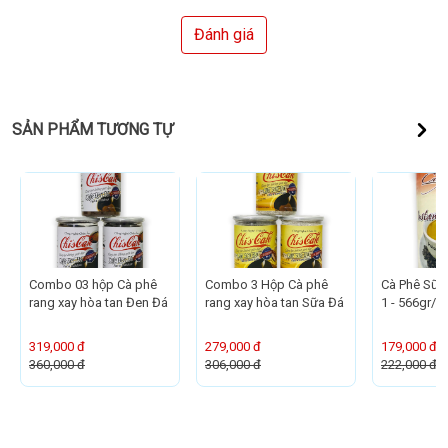
Đánh giá
SẢN PHẨM TƯƠNG TỰ
Combo 03 hộp Cà phê
Combo 3 Hộp Cà phê
Cà Phê Sữa 
rang xay hòa tan Đen Đá
rang xay hòa tan Sữa Đá
1 - 566gr/ 
319,000 đ
279,000 đ
179,000 đ
360,000 đ
306,000 đ
222,000 đ