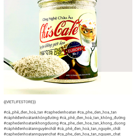
{{VIETLIFESTORE}}
#cà_phê_đen_hoà_tan #caphedenhoatan #ca_phe_den_hoa_tan
#càphêđenhoàtankhôngđường #cà_phê_đen_hoà_tan_không_đường
#caphedenhoatankhongduong #ca_phe_den_hoa_tan_khong_duong
#càphêđenhoàtannguyênchất #cà_phê_đen_hoà_tan_nguyên_chất
#caphedenhoatannguyenchat #ca_phe_den_hoa_tan_nguyen_chat