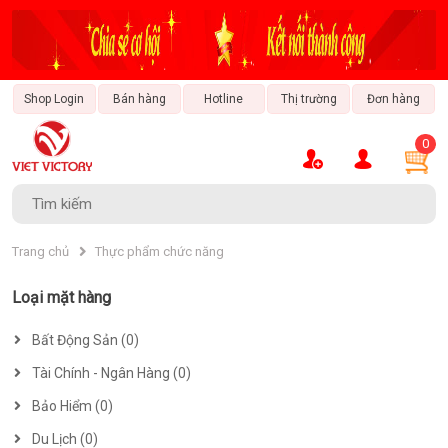
Shop Login
Bán hàng
Hotline
Thị trường
Đơn hàng
0
Tài Chính - Ngân Hàng
Văn Hóa & Giải Trí
Thời Trang & Phong Cách
Sách & Nhạc Cụ
Trang Trí Nội Thất
Xe & Đam Mê
Bất Động Sản
Bảo Hiểm
Du Lịch
Ẩm Thực
Công Nghệ
Bách Hóa
Công Nghiệp
Trang chủ
Thực phẩm chức năng
Loại mặt hàng
Bất Động Sản (0)
Tài Chính - Ngân Hàng (0)
Bảo Hiểm (0)
Du Lịch (0)