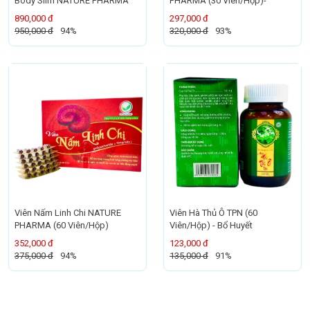
Body Slim NATURE PHARMA
PHARMA (30 Viên/Hộp)-
890,000 đ
297,000 đ
950,000 đ
94%
320,000 đ
93%
Viên Nấm Linh Chi NATURE
Viên Hà Thủ Ô TPN (60
PHARMA (60 Viên/Hộp)
Viên/Hộp) - Bổ Huyết
352,000 đ
123,000 đ
375,000 đ
94%
135,000 đ
91%