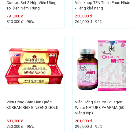
Combo Set 2 Hộp Viên Uống
Viên khớp TPN Thiên Phúc Nhân
Tỏi Đen Nấm Trùng
- Tăng khả năng
791,000 đ
250,000 đ
820,000 đ
96%
265,000 đ
94%
Viên Hồng Sâm Hàn Quôc
Viên Uống Beauty Collagen
KOREAN RED GINSENG GOLD
White NATURE PHARMA (60
Viên/Hộp)
690,000 đ
281,000 đ
720,000 đ
96%
295,000 đ
95%