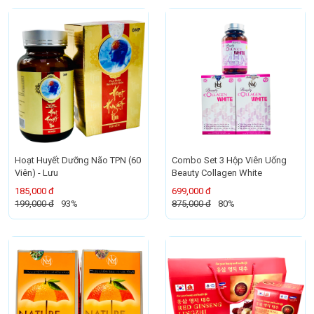
Hoạt Huyết Dưỡng Não TPN (60
Combo Set 3 Hộp Viên Uống
Viên) - Lưu
Beauty Collagen White
185,000 đ
699,000 đ
199,000 đ
93%
875,000 đ
80%