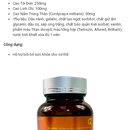
Cao Tỏi Đen: 250mg
Cao Linh Chi: 100mg
Cao Nấm Trùng Thảo (Cordyceps militaris): 50mg
Phụ liệu: Dầu nành, gelatin, chất tạo ngọt sorbitol, chất giữ ẩm
glycerin, dầu cọ, sáp ong trắng, chất bảo quản Kali sorbat, vanilin,
phẩm màu Titan dioxyd, màu tổng hợp (Tartrazin, Allured, Brilliant),
nước tinh khiết vừa đủ 1 viên.
Công dụng:
Hỗ trợ bồi bổ sức khỏe cho cơ thể