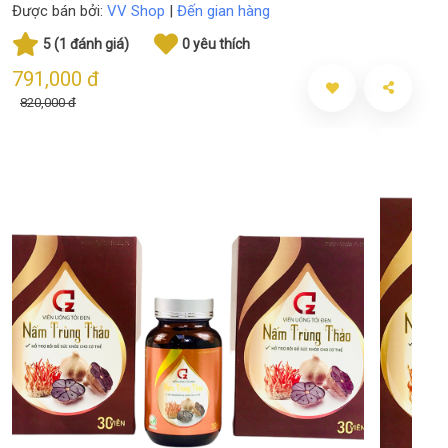
Được bán bởi:
VV Shop
|
Đến gian hàng
5 (1 đánh giá)
0 yêu thích
791,000 đ
820,000 đ