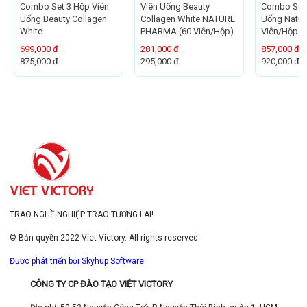
Combo Set 3 Hộp Viên
Viên Uống Beauty
Combo Set 
Uống Beauty Collagen
Collagen White NATURE
Uống Natur
White
PHARMA (60 Viên/Hộp)
Viên/Hộp)
699,000 đ
281,000 đ
857,000 đ
875,000 đ
295,000 đ
920,000 đ
TRAO NGHỀ NGHIỆP TRAO TƯƠNG LAI!
© Bản quyền 2022 Viet Victory. All rights reserved.
Được phát triển bởi Skyhup Software
CÔNG TY CP ĐÀO TẠO VIỆT VICTORY