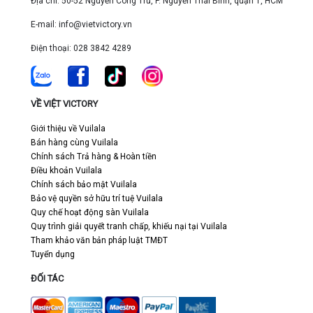
Địa chỉ: 50-52 Nguyễn Công Trứ, P. Nguyễn Thái Bình, quận 1, HCM
E-mail: info@vietvictory.vn
Điện thoại: 028 3842 4289
VỀ VIỆT VICTORY
Giới thiệu về Vuilala
Bán hàng cùng Vuilala
Chính sách Trả hàng & Hoàn tiền
Điều khoản Vuilala
Chính sách bảo mật Vuilala
Bảo vệ quyền sở hữu trí tuệ Vuilala
Quy chế hoạt động sàn Vuilala
Quy trình giải quyết tranh chấp, khiếu nại tại Vuilala
Tham khảo văn bản pháp luật TMĐT
Tuyển dụng
ĐỐI TÁC