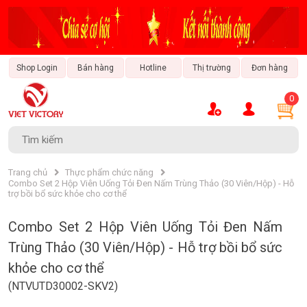
Shop Login
Bán hàng
Hotline
Thị trường
Đơn hàng
0
Tài Chính - Ngân Hàng
Văn Hóa & Giải Trí
Thời Trang & Phong Cách
Sách & Nhạc Cụ
Trang Trí Nội Thất
Xe & Đam Mê
Bất Động Sản
Bảo Hiểm
Du Lịch
Ẩm Thực
Công Nghệ
Bách Hóa
Công Nghiệp
Trang chủ
Thực phẩm chức năng
Combo Set 2 Hộp Viên Uống Tỏi Đen Nấm Trùng Thảo (30 Viên/Hộp) - Hỗ
trợ bồi bổ sức khỏe cho cơ thể
Combo Set 2 Hộp Viên Uống Tỏi Đen Nấm
Trùng Thảo (30 Viên/Hộp) - Hỗ trợ bồi bổ sức
khỏe cho cơ thể
(NTVUTD30002-SKV2)