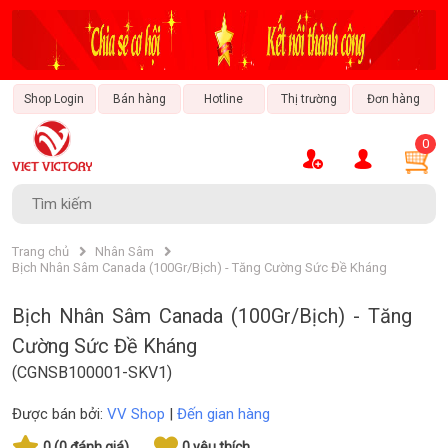
Shop Login
Bán hàng
Hotline
Thị trường
Đơn hàng
0
Tài Chính - Ngân Hàng
Văn Hóa & Giải Trí
Thời Trang & Phong Cách
Sách & Nhạc Cụ
Trang Trí Nội Thất
Xe & Đam Mê
Bất Động Sản
Bảo Hiểm
Du Lịch
Ẩm Thực
Công Nghệ
Bách Hóa
Công Nghiệp
Trang chủ
Nhân Sâm
Bịch Nhân Sâm Canada (100Gr/Bịch) - Tăng Cường Sức Đề Kháng
Bịch Nhân Sâm Canada (100Gr/Bịch) - Tăng
Cường Sức Đề Kháng
(CGNSB100001-SKV1)
Được bán bởi:
VV Shop
|
Đến gian hàng
0 (0 đánh giá)
0 yêu thích