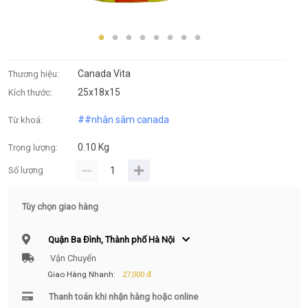
Canada Vita
Thương hiệu:
25x18x15
Kích thước:
#
#nhân sâm canada
Từ khoá:
0.10 Kg
Trọng lượng:
Số lượng
Tùy chọn giao hàng
Quận Ba Đình, Thành phố Hà Nội
Vận Chuyển
Giao Hàng Nhanh:
27,000 đ
Thanh toán khi nhận hàng hoặc online