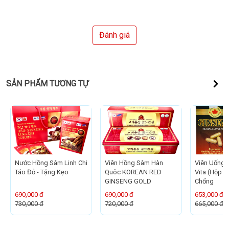
Đánh giá
SẢN PHẨM TƯƠNG TỰ
Nước Hồng Sâm Linh Chi
Viên Hồng Sâm Hàn
Viên Uống
Táo Đỏ - Tặng Kẹo
Quôc KOREAN RED
Vita (Hộp 60
GINSENG GOLD
Chống
690,000 đ
690,000 đ
653,000 đ
730,000 đ
720,000 đ
665,000 đ