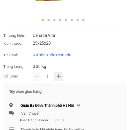
Canada Vita
Thương hiệu:
25x25x20
Kích thước:
#
#nhân sâm canada
Từ khoá:
0.30 Kg
Trọng lượng:
Số lượng
Tùy chọn giao hàng
Quận Ba Đình, Thành phố Hà Nội
Vận Chuyển
Giao Hàng Nhanh:
30,001 đ
Thanh toán khi nhận hàng hoặc online