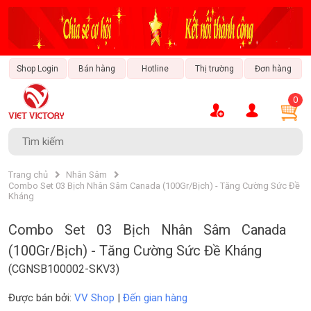
Shop Login
Bán hàng
Hotline
Thị trường
Đơn hàng
0
Tài Chính - Ngân Hàng
Văn Hóa & Giải Trí
Thời Trang & Phong Cách
Sách & Nhạc Cụ
Trang Trí Nội Thất
Xe & Đam Mê
Bất Động Sản
Bảo Hiểm
Du Lịch
Ẩm Thực
Công Nghệ
Bách Hóa
Công Nghiệp
Trang chủ
Nhân Sâm
Combo Set 03 Bịch Nhân Sâm Canada (100Gr/Bịch) - Tăng Cường Sức Đề
Kháng
Combo Set 03 Bịch Nhân Sâm Canada
(100Gr/Bịch) - Tăng Cường Sức Đề Kháng
(CGNSB100002-SKV3)
Được bán bởi:
VV Shop
|
Đến gian hàng