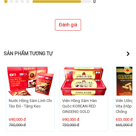
0
Đánh giá
SẢN PHẨM TƯƠNG TỰ
Nước Hồng Sâm Linh Chi
Viên Hồng Sâm Hàn
Viên Uống
Táo Đỏ - Tặng Kẹo
Quôc KOREAN RED
Vita (Hộp 60
GINSENG GOLD
Chống
690,000 đ
690,000 đ
653,000 đ
730,000 đ
720,000 đ
665,000 đ