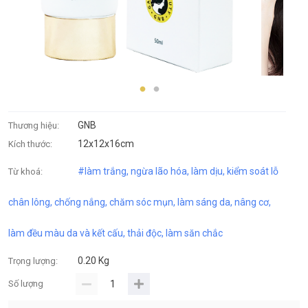
GNB
Thương hiệu:
12x12x16cm
Kích thước:
#
làm trắng
,
ngừa lão hóa
,
làm dịu
,
kiểm soát lỗ
Từ khoá:
chân lông
,
chống nắng
,
chăm sóc mụn
,
làm sáng da
,
nâng cơ
,
làm đều màu da và kết cấu
,
thải độc
,
làm săn chắc
0.20 Kg
Trọng lượng:
Số lượng