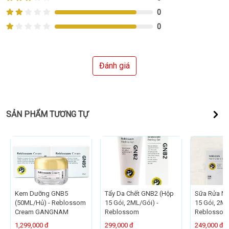
0
0
Đánh giá
SẢN PHẨM TƯƠNG TỰ
Kem Dưỡng GNB5
Tẩy Da Chết GNB2 (Hộp
Sữa Rửa M
(50ML/Hủ) - Reblossom
15 Gói, 2ML/Gói) -
15 Gói, 2ML
Cream GANGNAM
Reblossom
Reblossom
1,299,000 đ
299,000 đ
249,000 đ