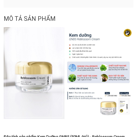
MÔ TẢ SẢN PHẨM
Đặc tính sản phẩm Kem Dưỡng GNB5 (50ML/Hủ) - Reblossom Cream