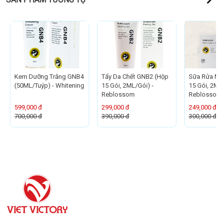
Kem Dưỡng Trắng GNB4
Tẩy Da Chết GNB2 (Hộp
Sữa Rửa M
(50ML/Tuýp) - Whitening
15 Gói, 2ML/Gói) -
15 Gói, 2ML
Reblossom
Reblossom
599,000 đ
299,000 đ
249,000 đ
700,000 đ
390,000 đ
300,000 đ