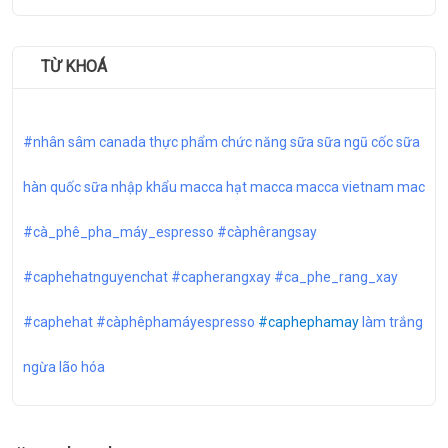
TỪ KHOÁ
#nhân sâm canada
thực phẩm chức năng
sữa
sữa ngũ cốc
sữa
hàn quốc
sữa nhập khẩu
macca
hạt macca
macca vietnam
mac
#cà_phê_pha_máy_espresso
#càphêrangsay
#caphehatnguyenchat
#capherangxay
#ca_phe_rang_xay
#caphehat
#càphêphamáyespresso
#caphephamay
làm trắng
ngừa lão hóa