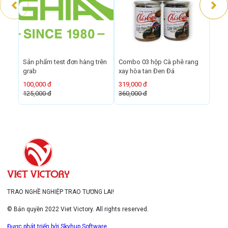
Sản phẩm test đơn hàng trên
Combo 03 hộp Cà phê rang
Comb
grab
xay hòa tan Đen Đá
xay 
100,000 đ
319,000 đ
279,
125,000 đ
360,000 đ
306,
TRAO NGHỀ NGHIỆP TRAO TƯƠNG LAI!
© Bản quyền 2022 Viet Victory. All rights reserved.
Được phát triển bởi Skyhup Software